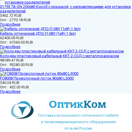
01793 ТА-GN 200x80 Короб с крышкой, с направляющими для установки
разделителей
3462.72 RUB
Опт.:
2770.18 RUB
Подробнее
Кабель оптический ДПО-П-08У (1х8)-1,5кН
62400.00 RUB
Опт.:
67260.00 RUB
Подробнее
Колодец пластиковый кабельный ККТ-2-ССД с металлокаркасом
98189.47 RUB
Опт.:
93280.00 RUB
Подробнее
FC8008 Проволочный лоток 80х80 L3000
540.04 RUB
Опт.:
432.03 RUB
Подробнее
Поставка волоконного-оптического кабеля
и телекоммуникационного оборудования
по всей России