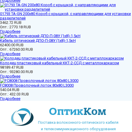
Подробнее
01793 ТА-GN 200x80 Короб с крышкой, с направляющими для установки
разделителей
3462.72 RUB
Опт.:
2770.18 RUB
Подробнее
Кабель оптический ДПО-П-08У (1х8)-1,5кН
62400.00 RUB
Опт.:
67260.00 RUB
Подробнее
Колодец пластиковый кабельный ККТ-2-ССД с металлокаркасом
98189.47 RUB
Опт.:
93280.00 RUB
Подробнее
FC8008 Проволочный лоток 80х80 L3000
540.04 RUB
Опт.:
432.03 RUB
Подробнее
Поставка волоконного-оптического кабеля
и телекоммуникационного оборудования