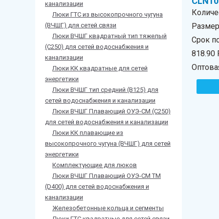
CLN10
канализации
Количе
Люки ГТС из высокопрочного чугуна
(ВЧШГ) для сетей связи
Размер 
Люки ВЧШГ квадратный тип тяжелый
Срок п
(С250) для сетей водоснабжения и
818.90
канализации
Оптова
Люки КК квадратные для сетей
энергетики
Люки ВЧШГ тип средний (В125) для
сетей водоснабжения и канализации
Люки ВЧШГ Плавающий ОУЭ-СМ (С250)
для сетей водоснабжения и канализации
Люки КК плавающие из
высокопрочного чугуна (ВЧШГ) для сетей
энергетики
Комплектующие для люков
Люки ВЧШГ Плавающий ОУЭ-СМ ТМ
(D400) для сетей водоснабжения и
канализации
Железобетонные кольца и сегменты
Люки ГТС квадратные для сетей связи