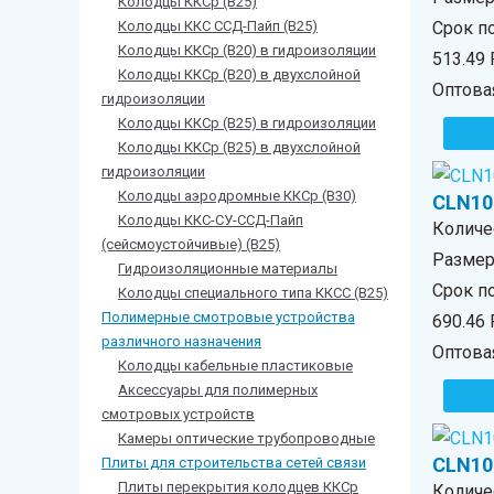
Колодцы ККСр (В25)
Колодцы ККС ССД-Пайп (В25)
Срок по
Колодцы ККСр (В20) в гидроизоляции
513.49
Колодцы ККСр (В20) в двухслойной
Оптова
гидроизоляции
Колодцы ККСр (В25) в гидроизоляции
Колодцы ККСр (В25) в двухслойной
гидроизоляции
Колодцы аэродромные ККСр (В30)
CLN10
Колодцы ККС-СУ-ССД-Пайп
Количе
(сейсмоустойчивые) (В25)
Размер 
Гидроизоляционные материалы
Срок по
Колодцы специального типа ККСС (В25)
Полимерные смотровые устройства
690.46
различного назначения
Оптова
Колодцы кабельные пластиковые
Аксессуары для полимерных
смотровых устройств
Камеры оптические трубопроводные
CLN10
Плиты для строительства сетей связи
Плиты перекрытия колодцев ККСр
Количе