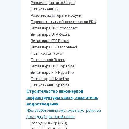
Разъемы для витой пары
Патч-панели ITK
Розетки, адаптеры и модули
Горизонтальные блоки розеток PDU
Витая пара UTP Proconnect
Витая пара UTP Rexant
Витая пара FTP Rexant
Витая пара FTP Proconnect
Патч-корды Rexant
Патч-панели Rexant
Витая пара UTP Hyperline
Витая пара FTP Hyperline
Патч-корды Hyperline
Патч-панели Hyperline
Строительство инженерной
инфраструктуры связи, энергетики,
водоотведения
Железобетонные смотровые устройства
(колодцы) для сетей связи
Колодцы ККСр (В20)