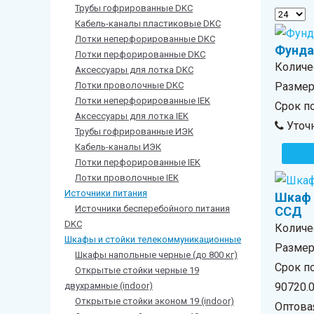
Трубы гофрированные DKC
Кабель-каналы пластиковые DKC
Лотки неперфорированные DKC
Фунда
Лотки перфорированные DKC
Количе
Аксессуары для лотка DKC
Лотки проволочные DKC
Размер 
Лотки неперфорированные IEK
Срок п
Аксессуары для лотка IEK
Уточн
Трубы гофрированные ИЭК
Кабель-каналы ИЭК
Лотки перфорированные IEK
Лотки проволочные IEK
Источники питания
Шкаф 
Источники бесперебойного питания
ССД
DKС
Количе
Шкафы и стойки телекоммуникационные
Размер 
Шкафы напольные черные (до 800 кг)
Срок по
Открытые стойки черные 19
двухрамные (indoor)
90720.
Открытые стойки эконом 19 (indoor)
Оптова