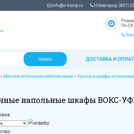
info@o-komp.ru
Н.Новгород: (831) 2
Режим
Пн-Сб 
ля
Зака
ДОСТАВКА И ОПЛА
Монтаж оптических кабелей связи
Кроссы и шкафы оптически
чные напольные шкафы ВОКС-У
овка:
ство: