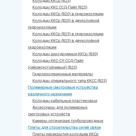
Колодцы ККСр (В25)
Колодцы ККС ССД-Пайп (В25)
Колодцы ККСр (В20) в гидроизоляции
Колодцы ККСр (В20) в двухслойной
гидроизоляции
Колодцы ККСр (В25) в гидроизоляции
Колодцы ККСр (В25) в двухслойной
гидроизоляции
Колодцы аэродромные ККСр (В30)
Колодцы ККС-СУ-ССД-Пайп
(сейсмоустойчивые) (В25)
Гидроизоляционные материалы
Колодцы специального типа ККСС (В25)
Полимерные смотровые устройства
различного назначения
Колодцы кабельные пластиковые
Аксессуары для полимерных
смотровых устройств
Камеры оптические трубопроводные
Плиты для строительства сетей связи
Плиты перекрытия колодцев ККСр