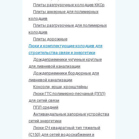
Плиты разгрузочные колодцев ККСр
Плиты анкерные для полимерных
колодцев
Плиты разгрузочные для полимерных
колодцев
Плиты дорожные
Люки и комплектующие колодцев для
строительства связи и энергетики
Дождеприемники чугунные круглые
для ливневой канализации
Дождеприемники бордюрные для
ливневой канализации
Консоли, ерши, кронштейны
Люки ГТС полимерно-песчаный (ППЛ)
для сетей связи
ППЛ средний
Антивандальные запорные устройства
сетей энергетики
Люки СЧ квадратный тип тяжелый
(С150) для сетей водоснабжения и