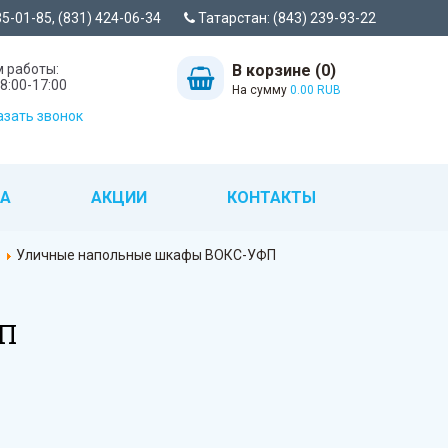
35-01-85, (831) 424-06-34
Татарстан: (843) 239-93-22
 работы:
В корзине (0)
8:00-17:00
На сумму
0.00 RUB
зать звонок
ТА
АКЦИИ
КОНТАКТЫ
е
Уличные напольные шкафы ВОКС-УФП
ФП