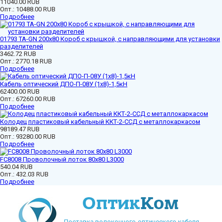
11040.00 RUB
Опт.:
10488.00 RUB
Подробнее
01793 ТА-GN 200x80 Короб с крышкой, с направляющими для установки
разделителей
3462.72 RUB
Опт.:
2770.18 RUB
Подробнее
Кабель оптический ДПО-П-08У (1х8)-1,5кН
62400.00 RUB
Опт.:
67260.00 RUB
Подробнее
Колодец пластиковый кабельный ККТ-2-ССД с металлокаркасом
98189.47 RUB
Опт.:
93280.00 RUB
Подробнее
FC8008 Проволочный лоток 80х80 L3000
540.04 RUB
Опт.:
432.03 RUB
Подробнее
Поставка волоконного-оптического кабеля